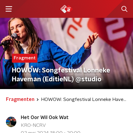
Fragment
HOWOW: Songfestival Lonneke
Haveman (EditieNL) @studio
Fragmenten
HOWOW: Songfestival Lonneke Haveman (EditieNL) @studio
Het Oor Wil Ook Wat
KRO-NCRV