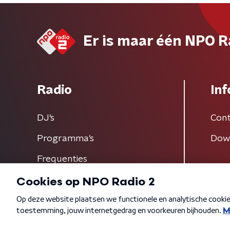
Er is maar één NPO R
Radio
Inf
DJ’s
Cont
Programma's
Dow
Frequenties
Algemene voorwaarden
Privacybeleid