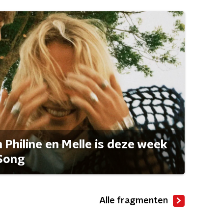
Philine en Melle is deze week
Song
Alle fragmenten