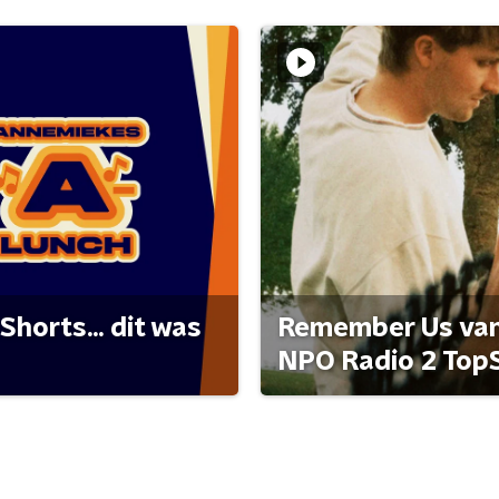
Shorts... dit was
Remember Us van 
NPO Radio 2 Top