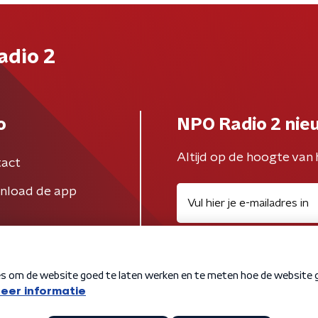
adio 2
o
NPO Radio 2 nie
Altijd op de hoogte van 
act
nload de app