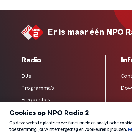
Er is maar één NPO R
Radio
Inf
DJ’s
Cont
Programma's
Dow
Frequenties