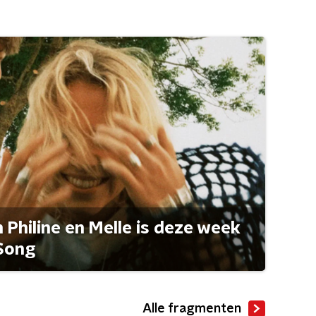
Philine en Melle is deze week
Song
Alle fragmenten