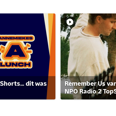
Shorts... dit was
Remember Us van 
NPO Radio 2 Top