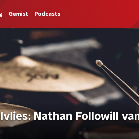
g
Gemist
Podcasts
lies: Nathan Followill va