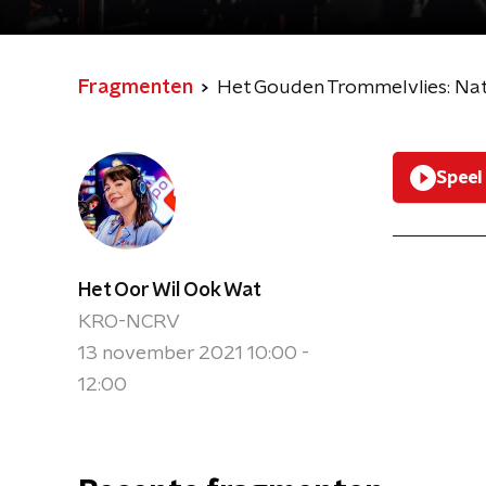
Fragmenten
Het Gouden Trommelvlies: Nath
Speel
Het Oor Wil Ook Wat
KRO-NCRV
13 november 2021 10:00 -
12:00