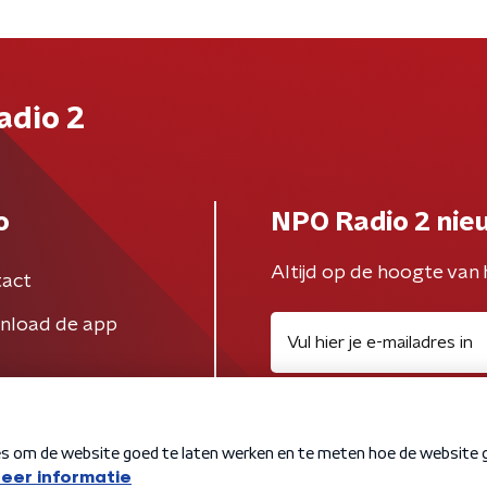
adio 2
o
NPO Radio 2 nie
Altijd op de hoogte van 
act
nload de app