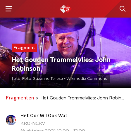
Fragment
Het Gouden Trommelvlies: John
Robinson
foto:
Foto: Suzanne Teresa - Wikimedia Commons
Fragmenten
Het Gouden Trommelvlies: John Robinson
Het Oor Wil Ook Wat
KRO-NCRV