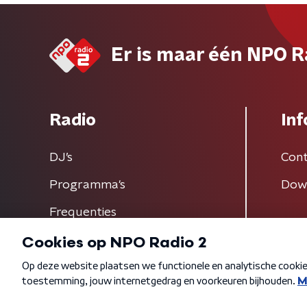
Er is maar één NPO R
Radio
Inf
DJ’s
Cont
Programma's
Dow
Frequenties
Algemene voorwaarden
Privacybeleid