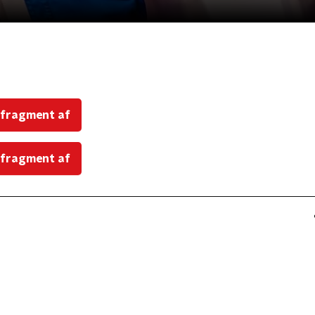
 fragment af
 fragment af