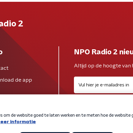
adio 2
o
NPO Radio 2 nie
Altijd op de hoogte van 
act
nload de app