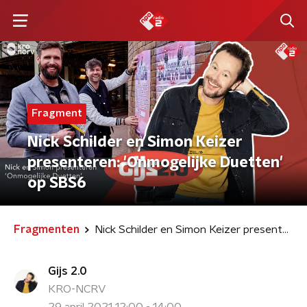
Fragment
Nick Schilder en Simon Keizer
presenteren: 'Onmogelijke Duetten'
op SBS6
Fragmenten
Nick Schilder en Simon Keizer presenteren: 'Onmogelijke Duetten' op SBS6
Gijs 2.0
KRO-NCRV