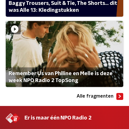
Baggy Trousers, Suit & Tie, The Shorts... dit
was Alle 13: Kledingstukken
Remember Us van Philine en Melle is deze
week NPO Radio 2 TopSong
Alle fragmenten
Er is maar één NPO Radio 2