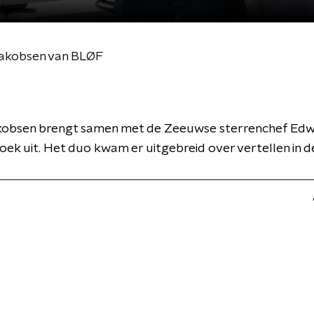
Jakobsen van BLØF
kobsen brengt samen met de Zeeuwse sterrenchef Edwi
ek uit. Het duo kwam er uitgebreid over vertellen in de