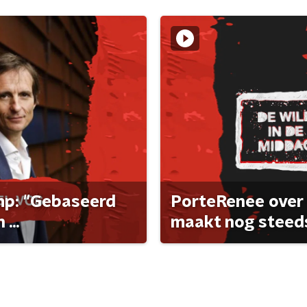
ump: "Gebaseerd
PorteRenee over 
...
maakt nog steeds