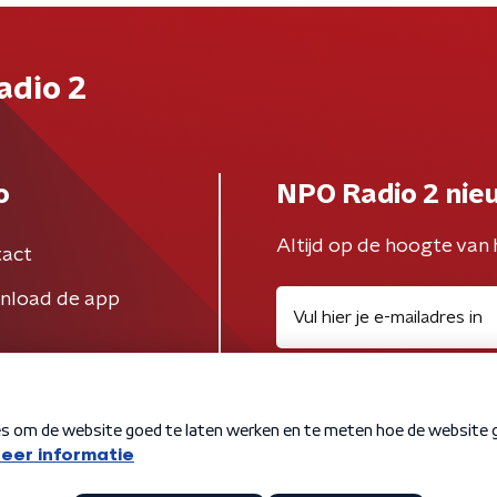
adio 2
o
NPO Radio 2 nie
Altijd op de hoogte van 
act
nload de app