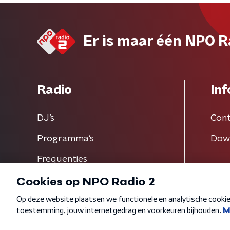
Er is maar één NPO R
Radio
Inf
DJ’s
Cont
Programma's
Dow
Frequenties
Algemene voorwaarden
Privacybeleid