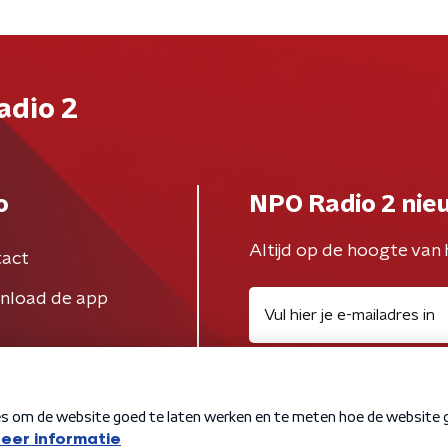
adio 2
o
NPO Radio 2 nie
Altijd op de hoogte van 
act
nload de app