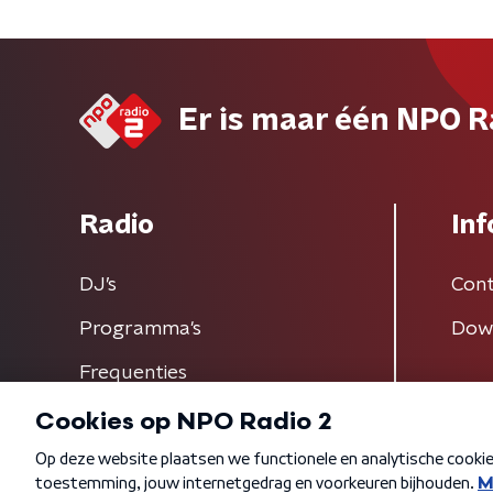
Er is maar één NPO R
Radio
Inf
DJ’s
Cont
Programma's
Dow
Frequenties