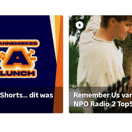
Shorts... dit was
Remember Us van 
NPO Radio 2 Top