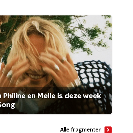
Philine en Melle is deze week
Song
Alle fragmenten