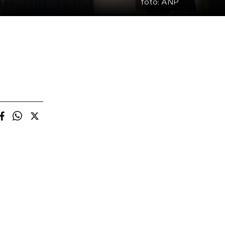
foto:
ANP