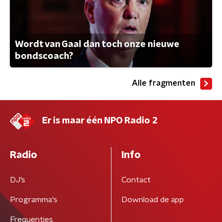
Wordt van Gaal dan toch onze nieuwe
bondscoach?
Alle fragmenten
Er is maar één NPO Radio 2
Radio
Info
DJ’s
Contact
Programma's
Download de app
Frequenties