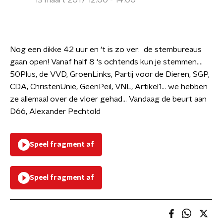
13 maart 2017 12:00 - 14:00
Nog een dikke 42 uur en ‘t is zo ver: de stembureaus
gaan open! Vanaf half 8 ‘s ochtends kun je stemmen….
50Plus, de VVD, GroenLinks, Partij voor de Dieren, SGP,
CDA, ChristenUnie, GeenPeil, VNL, Artikel1… we hebben
ze allemaal over de vloer gehad… Vandaag de beurt aan
D66, Alexander Pechtold
Speel fragment af
Speel fragment af