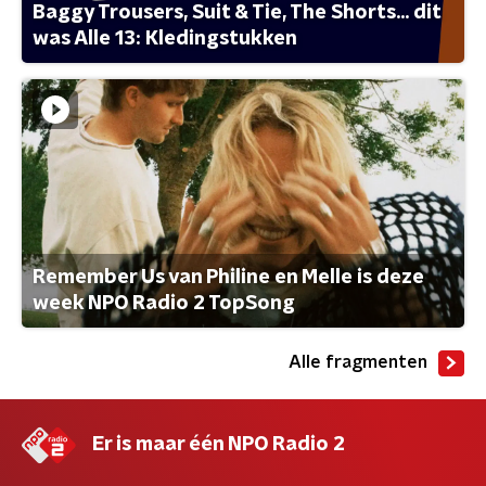
Baggy Trousers, Suit & Tie, The Shorts... dit
was Alle 13: Kledingstukken
Remember Us van Philine en Melle is deze
week NPO Radio 2 TopSong
Alle fragmenten
Er is maar één NPO Radio 2