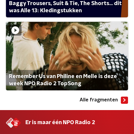
Baggy Trousers, Suit & Tie, The Shorts... dit
was Alle 13: Kledingstukken
Remember Us van Philine en Melle is deze
week NPO Radio 2 TopSong
Alle fragmenten
Er is maar één NPO Radio 2