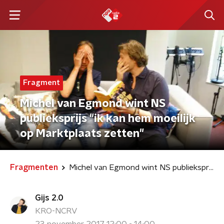
Fragment
Michel van Egmond wint NS
publieksprijs "ik kan hem moeilijk
op Marktplaats zetten"
Fragmenten
Michel van Egmond wint NS publieksprijs "ik kan hem moeilijk op Marktplaats zetten"
Gijs 2.0
KRO-NCRV