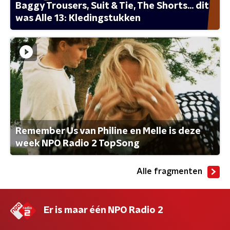
Baggy Trousers, Suit & Tie, The Shorts... dit
was Alle 13: Kledingstukken
Remember Us van Philine en Melle is deze
week NPO Radio 2 TopSong
Alle fragmenten
Er is maar één NPO Radio 2