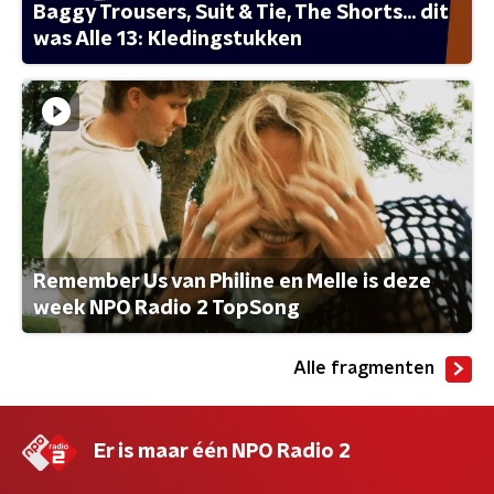
Baggy Trousers, Suit & Tie, The Shorts... dit
was Alle 13: Kledingstukken
Remember Us van Philine en Melle is deze
week NPO Radio 2 TopSong
Alle fragmenten
Er is maar één NPO Radio 2