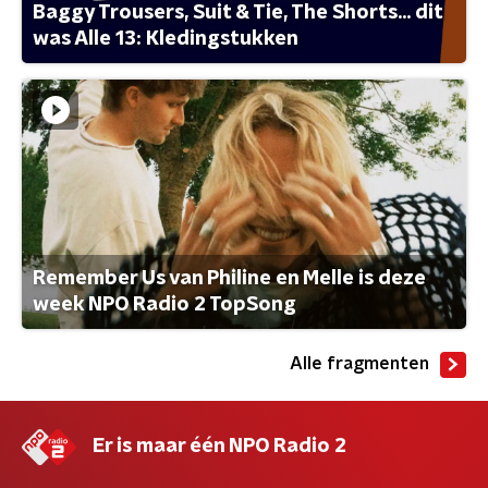
Baggy Trousers, Suit & Tie, The Shorts... dit
was Alle 13: Kledingstukken
Remember Us van Philine en Melle is deze
week NPO Radio 2 TopSong
Alle fragmenten
Er is maar één NPO Radio 2