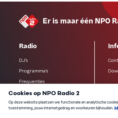
Er is maar één NPO R
Radio
Inf
DJ’s
Cont
Programma's
Dow
Frequenties
Algemene voorwaarden
Privacybeleid