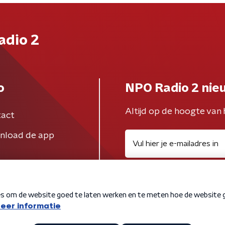
adio 2
o
NPO Radio 2 nie
Altijd op de hoogte van 
act
nload de app