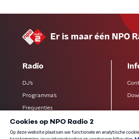
Er is maar één NPO R
Radio
Inf
DJ’s
Cont
Programma's
Dow
Frequenties