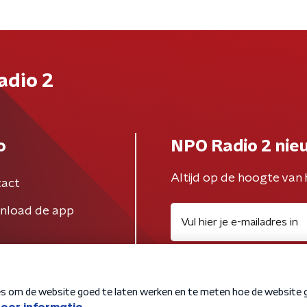
adio 2
o
NPO Radio 2 nie
Altijd op de hoogte van 
act
nload de app