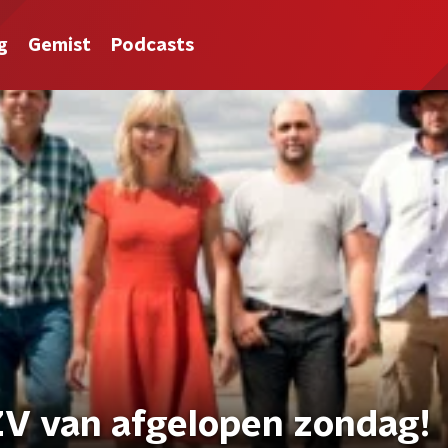
g
Gemist
Podcasts
V van afgelopen zondag!