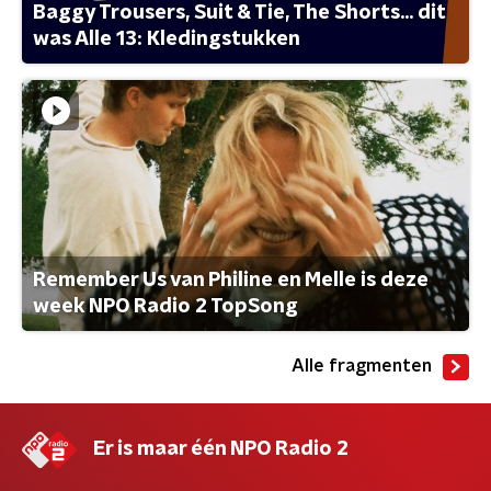
Baggy Trousers, Suit & Tie, The Shorts... dit
was Alle 13: Kledingstukken
Remember Us van Philine en Melle is deze
week NPO Radio 2 TopSong
Alle fragmenten
Er is maar één NPO Radio 2