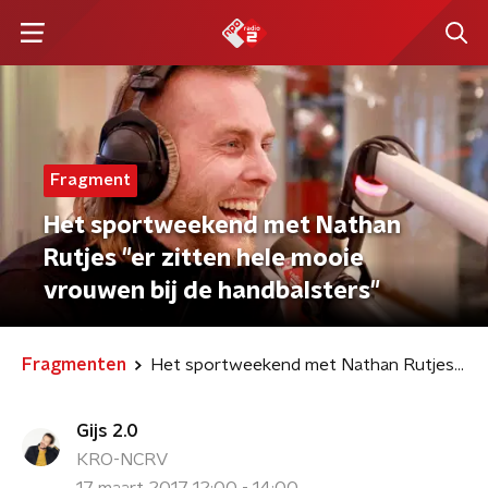
Fragment
Het sportweekend met Nathan
Rutjes "er zitten hele mooie
vrouwen bij de handbalsters"
Fragmenten
Het sportweekend met Nathan Rutjes "er zitten hele mooie vrouwen bij de handbalsters"
Gijs 2.0
KRO-NCRV