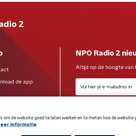
adio 2
o
NPO Radio 2 nie
Altijd op de hoogte van 
act
nload de app