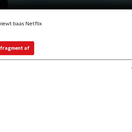
viewt baas Netflix
 fragment af