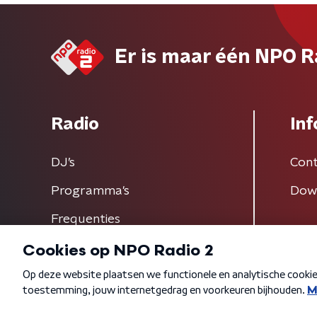
Er is maar één NPO R
Radio
Inf
DJ’s
Cont
Programma's
Dow
Frequenties
Algemene voorwaarden
Privacybeleid