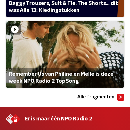
Baggy Trousers, Suit & Tie, The Shorts... dit
was Alle 13: Kledingstukken
Remember Us van Philine en Melle is deze
week NPO Radio 2 TopSong
Alle fragmenten
Er is maar één NPO Radio 2