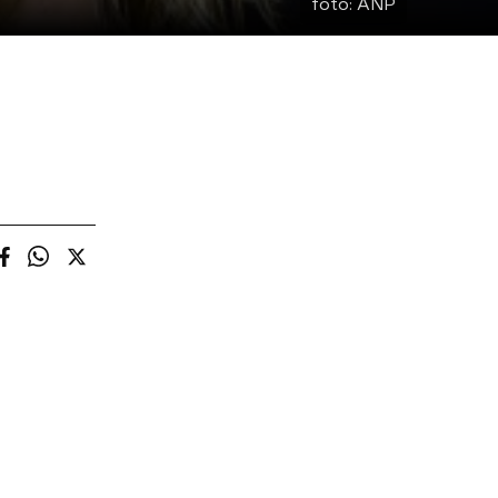
foto:
ANP