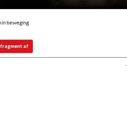
n in beweging
 fragment af