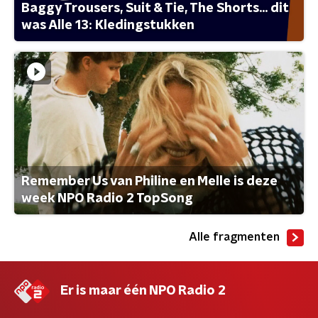
Baggy Trousers, Suit & Tie, The Shorts... dit
was Alle 13: Kledingstukken
Remember Us van Philine en Melle is deze
week NPO Radio 2 TopSong
Alle fragmenten
Er is maar één NPO Radio 2