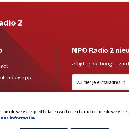
adio 2
o
NPO Radio 2 nie
Altijd op de hoogte van 
act
nload de app