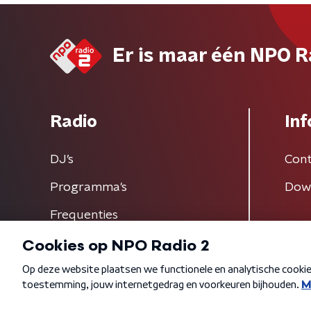
Er is maar één NPO R
Radio
Inf
DJ’s
Cont
Programma's
Dow
Frequenties
Algemene voorwaarden
Privacybeleid