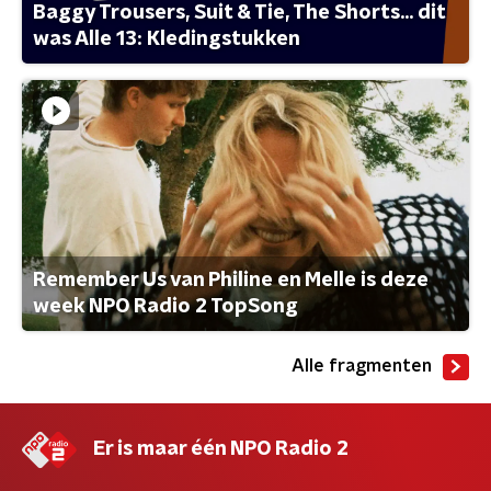
Baggy Trousers, Suit & Tie, The Shorts... dit
was Alle 13: Kledingstukken
Remember Us van Philine en Melle is deze
week NPO Radio 2 TopSong
Alle fragmenten
Er is maar één NPO Radio 2