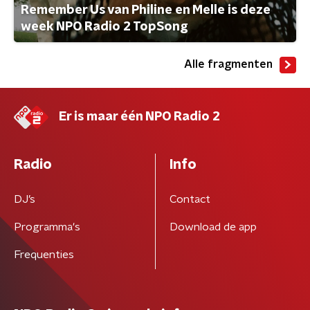
Remember Us van Philine en Melle is deze
week NPO Radio 2 TopSong
Alle fragmenten
Er is maar één NPO Radio 2
Radio
Info
DJ’s
Contact
Programma's
Download de app
Frequenties