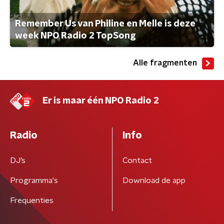
Remember Us van Philine en Melle is deze
week NPO Radio 2 TopSong
Alle fragmenten
Er is maar één NPO Radio 2
Radio
Info
DJ’s
Contact
Programma's
Download de app
Frequenties