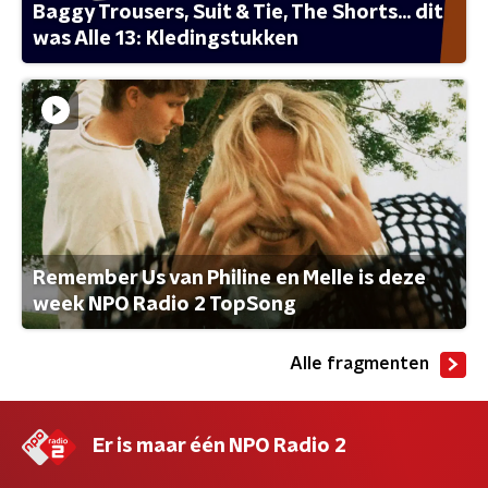
Baggy Trousers, Suit & Tie, The Shorts... dit
was Alle 13: Kledingstukken
Remember Us van Philine en Melle is deze
week NPO Radio 2 TopSong
Alle fragmenten
Er is maar één NPO Radio 2