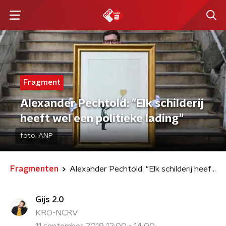
Fragment
Alexander Pechtold: "Elk schilderij
heeft wel een politieke lading"
foto:
ANP
Fragmenten
Alexander Pechtold: "Elk schilderij heeft wel een politieke lading"
Gijs 2.0
KRO-NCRV