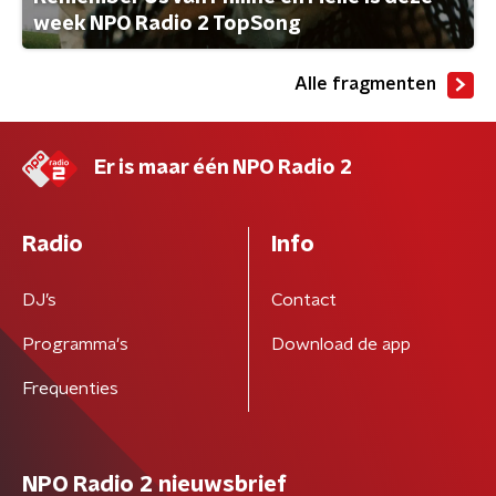
week NPO Radio 2 TopSong
Alle fragmenten
Er is maar één NPO Radio 2
Radio
Info
DJ’s
Contact
Programma's
Download de app
Frequenties
NPO Radio 2 nieuwsbrief