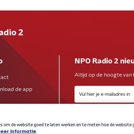
adio 2
o
NPO Radio 2 nie
Altijd op de hoogte van 
act
nload de app