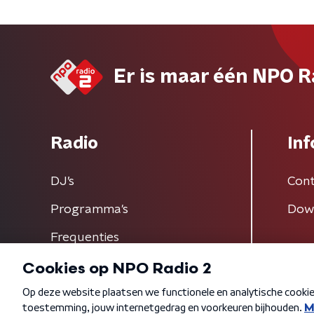
Er is maar één NPO R
Radio
Inf
DJ’s
Cont
Programma's
Dow
Frequenties