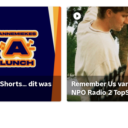
Shorts... dit was
Remember Us van 
NPO Radio 2 Top