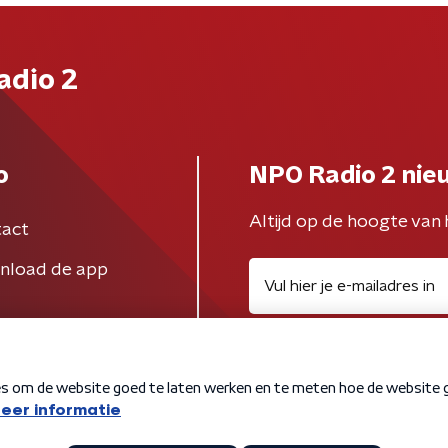
adio 2
o
NPO Radio 2 nie
Altijd op de hoogte van 
act
nload de app