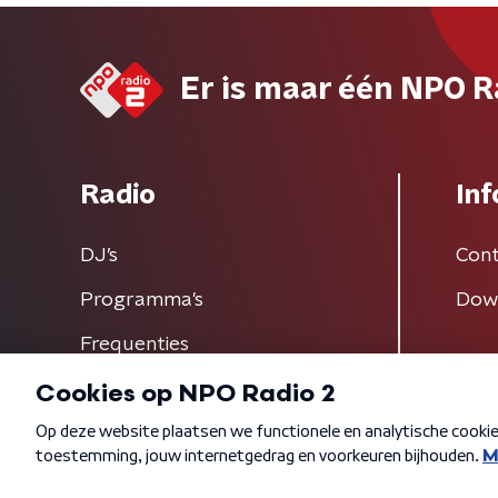
Er is maar één NPO R
Radio
Inf
DJ’s
Cont
Programma's
Dow
Frequenties
Algemene voorwaarden
Privacybeleid