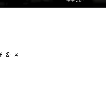
foto:
ANP