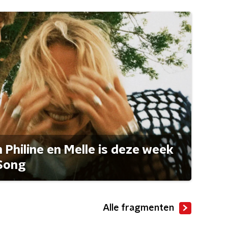
Philine en Melle is deze week
Song
Alle fragmenten