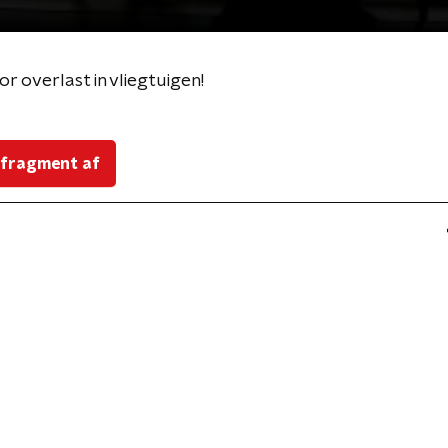
r overlast in vliegtuigen!
 fragment af