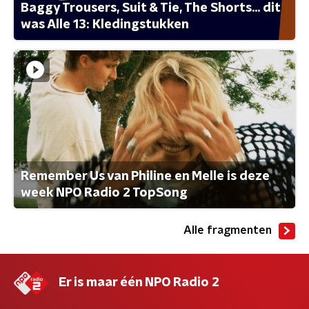
Baggy Trousers, Suit & Tie, The Shorts... dit
was Alle 13: Kledingstukken
Remember Us van Philine en Melle is deze
week NPO Radio 2 TopSong
Alle fragmenten
Er is maar één NPO Radio 2