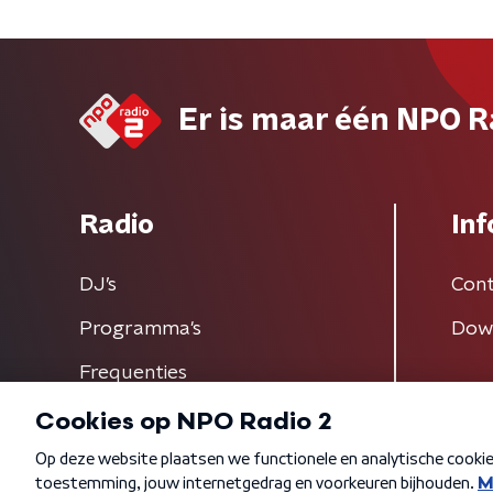
Er is maar één NPO R
Radio
Inf
DJ’s
Cont
Programma's
Dow
Frequenties