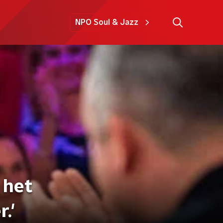
NPO Soul & Jazz
 het
.'