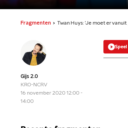
Fragmenten
Twan Huys: 'Je moet er vanuit 
Speel
Gijs 2.0
KRO-NCRV
16 november 2020 12:00 -
14:00