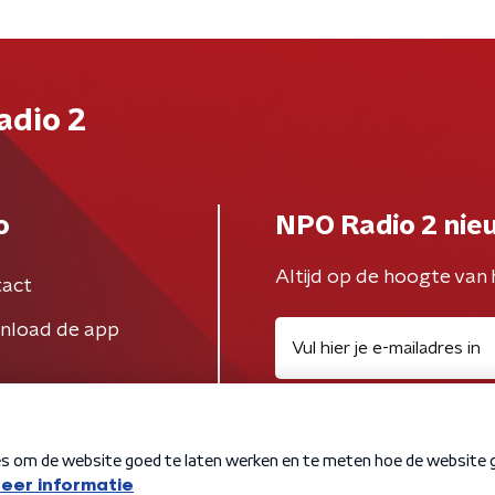
adio 2
o
NPO Radio 2 nie
Altijd op de hoogte van 
act
nload de app