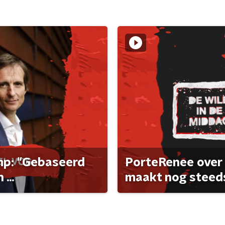
ump: "Gebaseerd
PorteRenee over 
...
maakt nog steeds