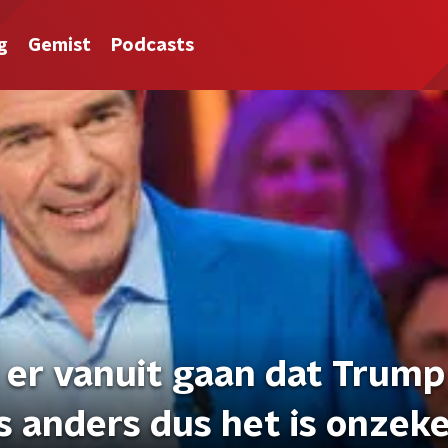
g
Gemist
Podcasts
 er vanuit gaan dat Trump
s anders dus het is onzeker