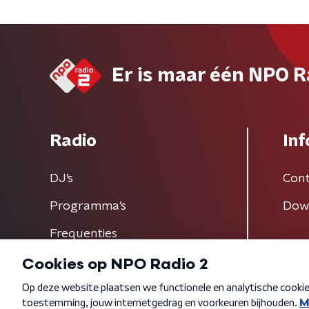
Er is maar één NPO R
Radio
Inf
DJ’s
Cont
Programma's
Dow
Frequenties