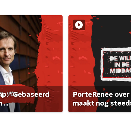
ump: "Gebaseerd
PorteRenee over 
...
maakt nog steeds