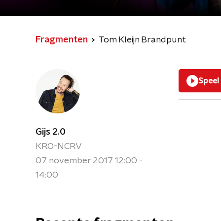
Fragmenten
Tom Kleijn Brandpunt
Speel
Gijs 2.0
KRO-NCRV
07 november 2017 12:00 -
14:00