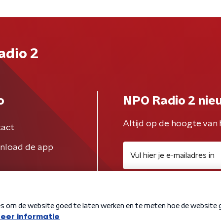
adio 2
o
NPO Radio 2 nie
Altijd op de hoogte van 
act
nload de app