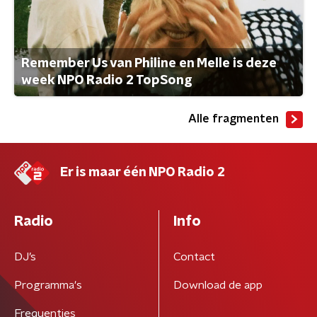
Remember Us van Philine en Melle is deze
week NPO Radio 2 TopSong
Alle fragmenten
Er is maar één NPO Radio 2
Radio
Info
DJ’s
Contact
Programma's
Download de app
Frequenties