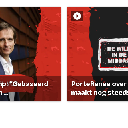
ump: "Gebaseerd
PorteRenee over 
...
maakt nog steeds