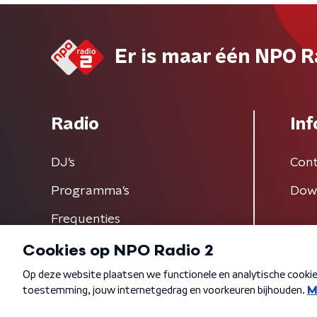
Er is maar één NPO R
Radio
Inf
DJ’s
Cont
Programma's
Dow
Frequenties
Algemene voorwaarden
Privacybeleid