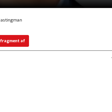
lastingman
 fragment af