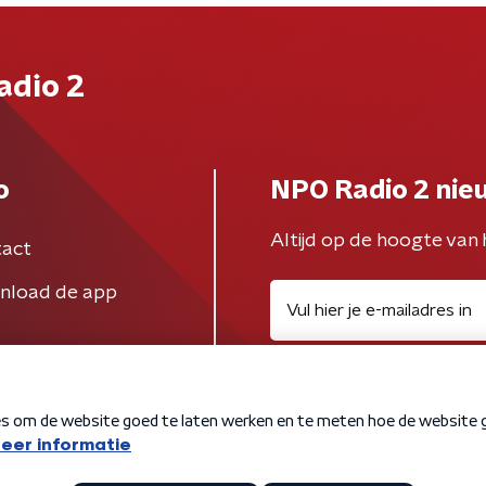
adio 2
o
NPO Radio 2 nie
Altijd op de hoogte van 
act
nload de app