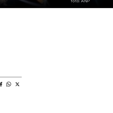
foto:
ANP