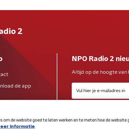
adio 2
o
NPO Radio 2 nie
Altijd op de hoogte van 
act
nload de app