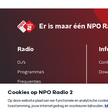
Er is maar één NPO R
Radio
Inf
DJ’s
Cont
Programma's
Dow
Frequenties