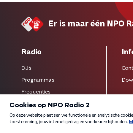
Er is maar één NPO R
Radio
Inf
DJ’s
Cont
Programma's
Dow
Frequenties
Algemene voorwaarden
Privacybeleid