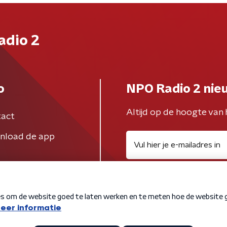
adio 2
o
NPO Radio 2 nie
Altijd op de hoogte van 
act
nload de app