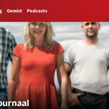
g
Gemist
Podcasts
ournaal