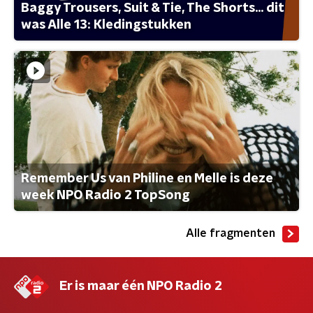
Baggy Trousers, Suit & Tie, The Shorts... dit
was Alle 13: Kledingstukken
Remember Us van Philine en Melle is deze
week NPO Radio 2 TopSong
Alle fragmenten
Er is maar één NPO Radio 2