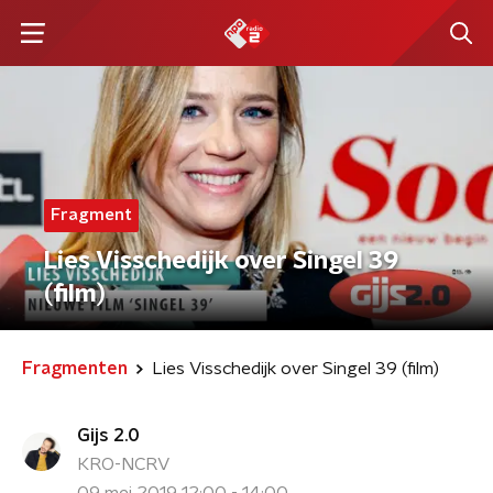
Fragment
Lies Visschedijk over Singel 39
(film)
Fragmenten
Lies Visschedijk over Singel 39 (film)
Gijs 2.0
KRO-NCRV