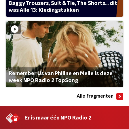
Baggy Trousers, Suit & Tie, The Shorts... dit
was Alle 13: Kledingstukken
Remember Us van Philine en Melle is deze
week NPO Radio 2 TopSong
Alle fragmenten
Er is maar één NPO Radio 2