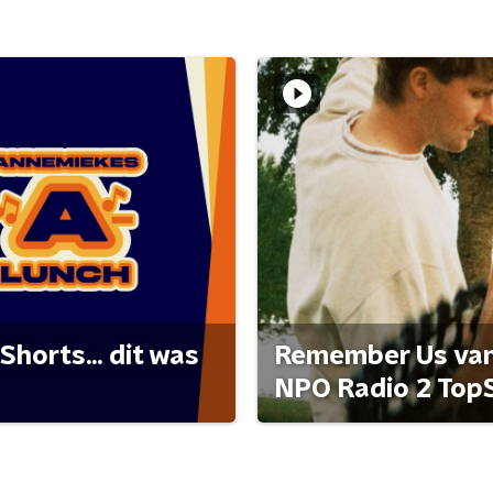
Shorts... dit was
Remember Us van 
NPO Radio 2 Top