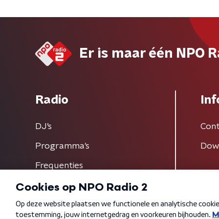
Er is maar één NPO R
Radio
Inf
DJ’s
Cont
Programma's
Dow
Frequenties