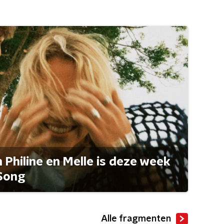
Philine en Melle is deze week
Song
Alle fragmenten