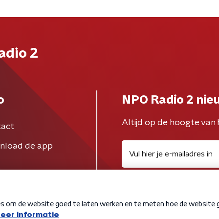
adio 2
o
NPO Radio 2 nie
Altijd op de hoogte van 
act
nload de app