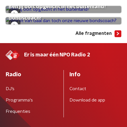
Ben jij ooit opgelicht in het buitenland?
Wordt van Gaal dan toch onze nieuwe
bondscoach?
Alle fragmenten
Er is maar één NPO Radio 2
Radio
Info
DJ’s
Contact
Programma's
Download de app
Frequenties