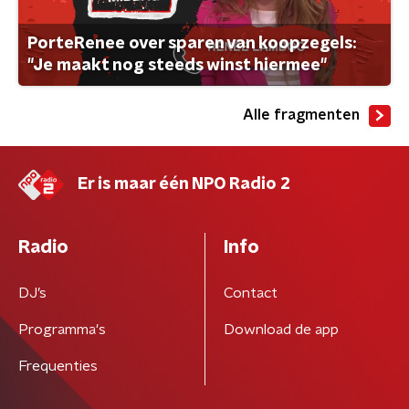
PorteRenee over sparen van koopzegels:
"Je maakt nog steeds winst hiermee"
Alle fragmenten
Er is maar één NPO Radio 2
Radio
Info
DJ’s
Contact
Programma's
Download de app
Frequenties