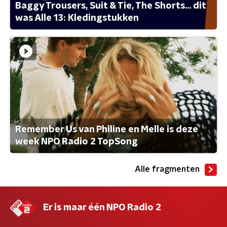
Baggy Trousers, Suit & Tie, The Shorts... dit
was Alle 13: Kledingstukken
Remember Us van Philine en Melle is deze
week NPO Radio 2 TopSong
Alle fragmenten
Er is maar één NPO Radio 2