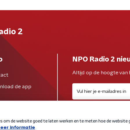
adio 2
o
NPO Radio 2 nie
Altijd op de hoogte van 
act
nload de app