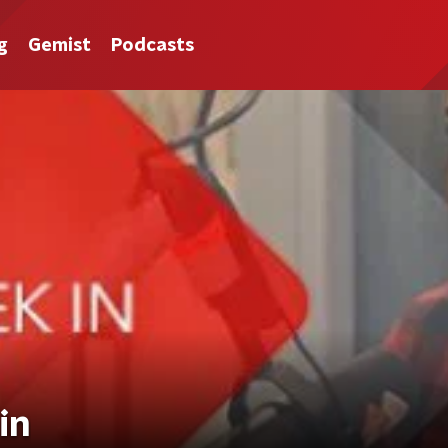
g
Gemist
Podcasts
in