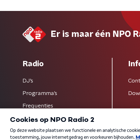
Er is maar één NPO R
Radio
Inf
DJ’s
Cont
Programma's
Dow
Frequenties