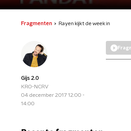
Fragmenten
Rayen kijkt de week in
Fragm
Gijs 2.0
KRO-NCRV
04 december 2017 12:00 -
14:00