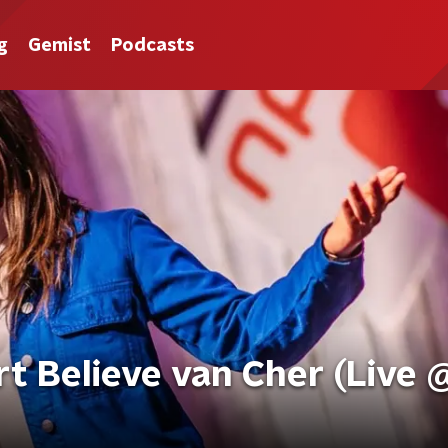
g
Gemist
Podcasts
t Believe van Cher (Live 