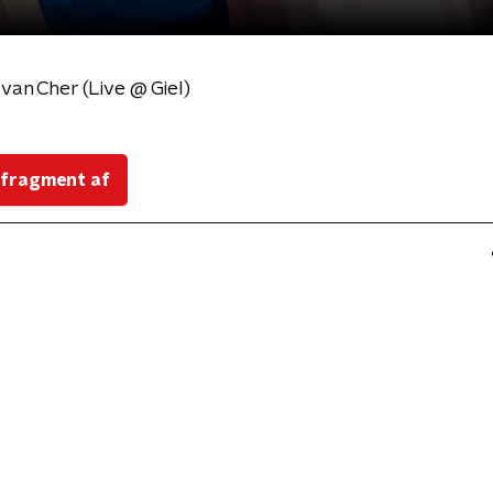
an Cher (Live @ Giel)
 fragment af