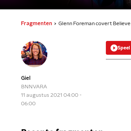
Fragmenten
Glenn Foreman covert Believe v
Speel
Giel
BNNVARA
11 augustus 2021 04:00 -
06:00