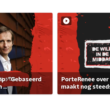
ump: "Gebaseerd
PorteRenee over 
...
maakt nog steeds