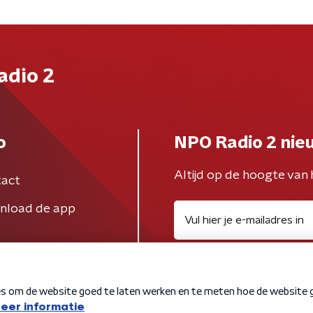
adio 2
o
NPO Radio 2 nie
Altijd op de hoogte van 
act
nload de app