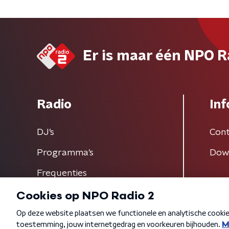
Er is maar één NPO R
Radio
Inf
DJ’s
Cont
Programma's
Dow
Frequenties