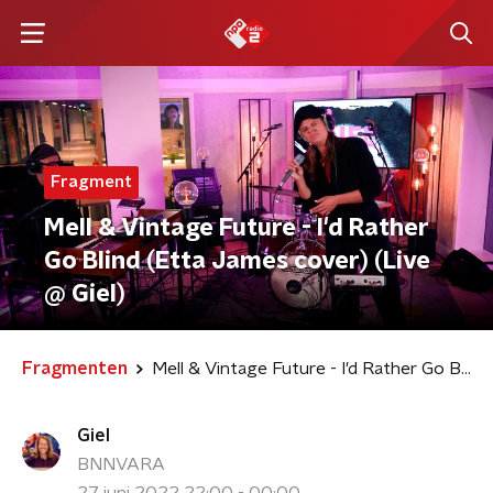
Fragment
Mell & Vintage Future - I'd Rather
Go Blind (Etta James cover) (Live
@ Giel)
Fragmenten
Mell & Vintage Future - I'd Rather Go Blind (Etta James cover) (Live @ Giel)
Giel
BNNVARA