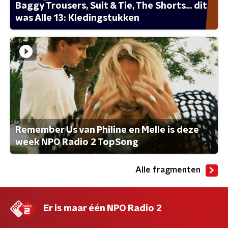
Baggy Trousers, Suit & Tie, The Shorts... dit
was Alle 13: Kledingstukken
Remember Us van Philine en Melle is deze
week NPO Radio 2 TopSong
Alle fragmenten
Er is maar één NPO Radio 2