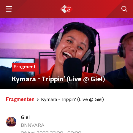
Fragment
Kymara - Trippin' (Live @ Giel)
Fragmenten
Kymara - Trippin' (Live @ Giel)
Giel
BNNVARA